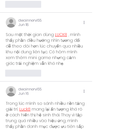
Like
Reply
dwainnervi55
Jun 18
Sau một thời gian dùng 
LUCK8
 , mình 
thấy phần điều hướng nhìn tương đối 
dễ theo dõi hơn lúc chuyển qua nhiều 
khu nội dung liên tục. Có hôm mình 
xem thêm mini game nhưng cảm 
giác trải nghiệm vẫn khá nhẹ.
Like
Reply
dwainnervi55
Jun 16
Trong lúc mình so sánh nhiều nền tảng 
giải trí, 
Luck8
 mang lại ấn tượng khá rõ 
ở cách hiển thị hệ sinh thái. Thay vì tập 
trung quá nhiều vào hiệu ứng, mình 
thấy phần danh mục được ưu tiên sắp 